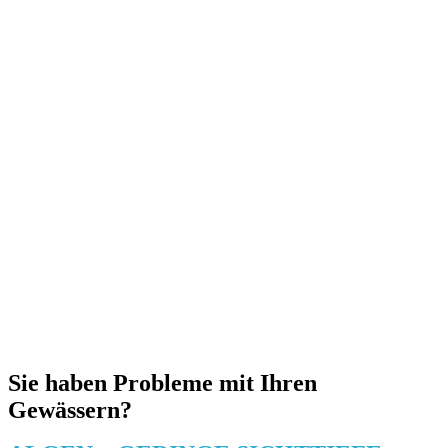
GEWÄSSERSYMPOSIEN
STARTSEITE
REFERENZEN
GEWÄSSERARTEN
PRESSE
PRODUKTE
TERMINE
ANWENDUNG
ANFRAGE
WIRKUNGSWEISE
BESTELLUNG
Sie haben Probleme mit Ihren
Gewässern?