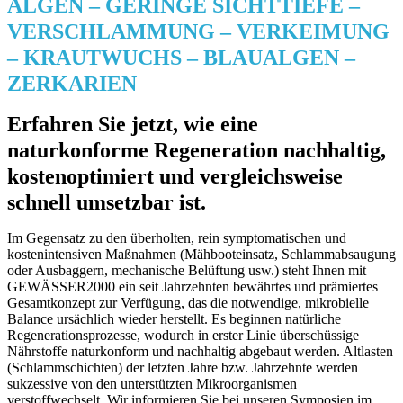
ALGEN – GERINGE SICHTTIEFE –
VERSCHLAMMUNG – VERKEIMUNG
–
KRAUTWUCHS – BLAUALGEN –
ZERKARIEN
Erfahren Sie jetzt, wie eine
naturkonforme Regeneration nachhaltig,
kostenoptimiert und vergleichsweise
schnell umsetzbar ist.
Im Gegensatz zu den überholten, rein symptomatischen und
kostenintensiven Maßnahmen (Mähbooteinsatz, Schlammabsaugung
oder Ausbaggern, mechanische Belüftung usw.) steht Ihnen mit
GEWÄSSER2000 ein seit Jahrzehnten bewährtes und prämiertes
Gesamtkonzept zur Verfügung, das die notwendige, mikrobielle
Balance ursächlich wieder herstellt. Es beginnen natürliche
Regenerationsprozesse, wodurch in erster Linie überschüssige
Nährstoffe naturkonform und nachhaltig abgebaut werden. Altlasten
(Schlammschichten) der letzten Jahre bzw. Jahrzehnte werden
sukzessive von den unterstützten Mikroorganismen
verstoffwechselt. Wir informieren Sie bei unseren Symposien im