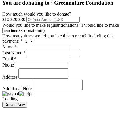
You are donating to :
Greennature Foundation
How much would you like to donate?
$10
$20
$30
Would you like to make regular donations?
I would like to make
donation(s)
How many times would you like this to recur? (including this
payment) *
Name *
Last Name *
Email *
Phone
Address
Additional Note
Loading...