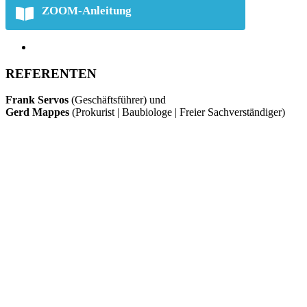
ZOOM-Anleitung
REFERENTEN
Frank Servos
(Geschäftsführer) und
Gerd Mappes
(Prokurist | Baubiologe | Freier Sachverständiger)
WEITERE GEWÄSSER2000-INFORMATIONEN
Wenn Sie mehr über unser naturkonformes Sanierungskonzept
GEWÄSSER2000 erfahren möchten, finden Sie online weitere
Informationen in folgender Broschüre: