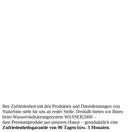
WASSER2000 – DIE
ZUFRIEDENHEITSGARANT
STARTSEITE
DATENBLATT
GESUNDHEIT
MONTAGE
FLASCHENWAHN
REFERENZEN
FORSCHUNG
KOLLEKTION
WIRKUNGSWEISE
TERMINE
PRAXISNUTZEN
ANFRAGE
Ihre Zufriedenheit mit den Produkten und Dienstleistungen von
NaturSinn steht für uns an erster Stelle. Deshalb bieten wir Ihnen
beim Wasservitalisierungssystem WASSER2000 –
dem Premiumprodukt aus unserem Hause – grundsätzlich eine
Zufriedenheitsgarantie von 90 Tagen bzw. 3 Monaten
.