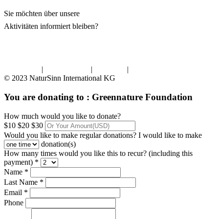
Sie möchten über unsere
Aktivitäten informiert bleiben?
Impressum
|
Datenschutz
|
Kontakt
|
Presse
© 2023 NaturSinn International KG
You are donating to :
Greennature Foundation
How much would you like to donate?
$10
$20
$30
Would you like to make regular donations?
I would like to make
donation(s)
How many times would you like this to recur? (including this
payment) *
Name *
Last Name *
Email *
Phone