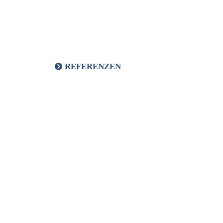
REFERENZEN
PRESSE
TERMINE
ANFRAGE
BESTELLUNG