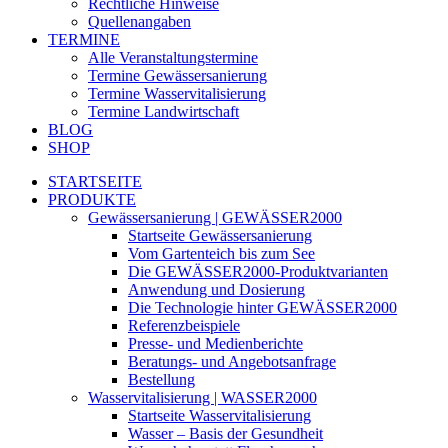
Rechtliche Hinweise
Quellenangaben
TERMINE
Alle Veranstaltungstermine
Termine Gewässersanierung
Termine Wasservitalisierung
Termine Landwirtschaft
BLOG
SHOP
STARTSEITE
PRODUKTE
Gewässersanierung | GEWÄSSER2000
Startseite Gewässersanierung
Vom Gartenteich bis zum See
Die GEWÄSSER2000-Produktvarianten
Anwendung und Dosierung
Die Technologie hinter GEWÄSSER2000
Referenzbeispiele
Presse- und Medienberichte
Beratungs- und Angebotsanfrage
Bestellung
Wasservitalisierung | WASSER2000
Startseite Wasservitalisierung
Wasser – Basis der Gesundheit