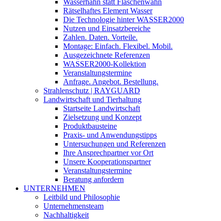
Wasserhahn statt Flaschenwahn
Rätselhaftes Element Wasser
Die Technologie hinter WASSER2000
Nutzen und Einsatzbereiche
Zahlen. Daten. Vorteile.
Montage: Einfach. Flexibel. Mobil.
Ausgezeichnete Referenzen
WASSER2000-Kollektion
Veranstaltungstermine
Anfrage. Angebot. Bestellung.
Strahlenschutz | RAYGUARD
Landwirtschaft und Tierhaltung
Startseite Landwirtschaft
Zielsetzung und Konzept
Produktbausteine
Praxis- und Anwendungstipps
Untersuchungen und Referenzen
Ihre Ansprechpartner vor Ort
Unsere Kooperationspartner
Veranstaltungstermine
Beratung anfordern
UNTERNEHMEN
Leitbild und Philosophie
Unternehmensteam
Nachhaltigkeit