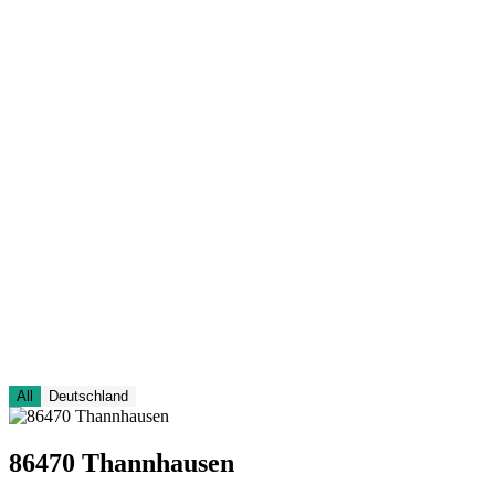
REFERENZBEISPIELE
STARTSEITE
GEWÄSSERARTEN
PRODUKTE
ANWENDUNG
WIRKUNGSWEISE
All
Deutschland
86470 Thannhausen